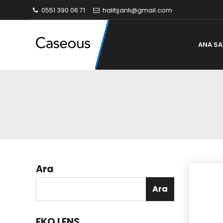
0551 390 06 71
halitşanlı@gmail.com
ANA SA
Ara
Ara
EKO LENS