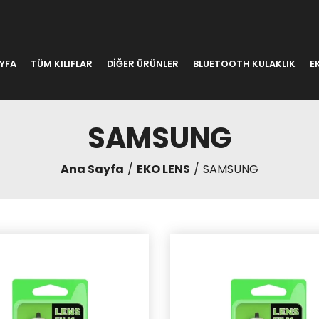
YFA
TÜM KILIFLAR
DİĞER ÜRÜNLER
BLUETOOTH KULAKLIK
E
SAMSUNG
Ana Sayfa
EKO LENS
SAMSUNG