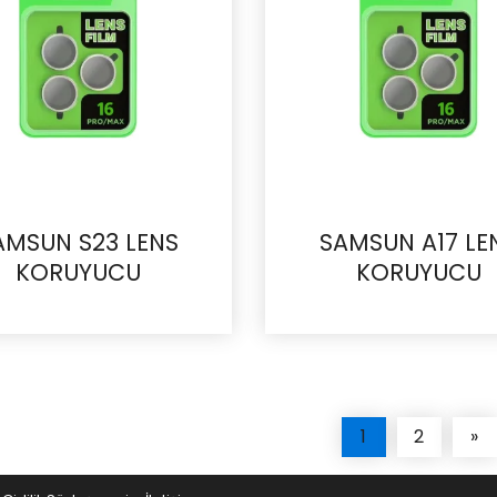
AMSUN S23 LENS
SAMSUN A17 LE
KORUYUCU
KORUYUCU
İncele
İncele
1
2
»