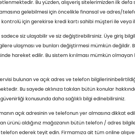
netlenmektedir. Bu yüzden, alışveriş sitelerimizden ilk defa 
şamasına gelebilmesi için öncelikle finansal ve adres/telef
kontrolü için gerekirse kredi kartı sahibi müşteri ile veya il
adece siz ulaşabilir ve siz değiştirebilirsiniz. Üye giriş bil
bilgilere ulaşması ve bunları değiştirmesi mümkün değildir. 
içinde hareket edilir. Bu sistem kırılması mümkün olmayan b
rvisi bulunan ve açık adres ve telefon bilgilerininbelirtildiği
tedir. Bu sayede aklınıza takılan bütün konular hakkında de
üvenirliği konusunda daha sağlıklı bilgi edinebilirsiniz.
irmanın açık adresinin ve telefonun yer almasına dikkat edil
n ürünü aldığınız mağazanın bütün telefon / adres bilgiler
elefon ederek teyit edin. Firmamıza ait tüm online alışve