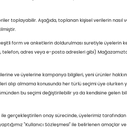
riler toplayabilir. Aşağıda, toplanan kişisel verilerin nasıl 
lmiştir.
tli form ve anketlerin doldurulması suretiyle üyelerin kendil
ileri, telefon, adres veya e-posta adresleri gibi) Mağazamız
ine ve üyelerine kampanya bilgileri, yeni ürünler hakkında
gileri alıp almama konusunda her türlü seçimi üye olurken ya
münden bu seçimi değiştirilebilir ya da kendisine gelen bilgi
le gerçekleştirilen onay sürecinde, üyelerimiz tarafınd
 ile yaptığımız "Kullanıcı Sözleşmesi" ile belirlenen amaçlar