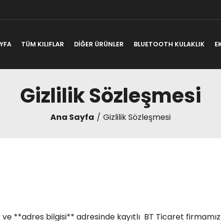
YFA
TÜM KILIFLAR
DİĞER ÜRÜNLER
BLUETOOTH KULAKLIK
E
Gizlilik Sözleşmesi
Ana Sayfa
Gizlilik Sözleşmesi
e **adres bilgisi** adresinde kayıtlı BT Ticaret firmamız