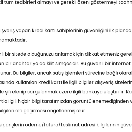
ekli tüm tedbirleri almayı ve gerekli özeni göstermeyi taah
ışveriş yapan kredi kartı sahiplerinin güvenliğini ilk planda 
nmamaktadır.
li bir sitede olduğunuzu anlamak için dikkat etmeniz gereke
an bir anahtar ya da kilit simgesidir. Bu güvenli bir intern
orunur. Bu bilgiler, ancak satış işlemleri sürecine bağlı olar
asında kullanılan kredi kartı ile ilgili bilgiler alışveriş site
şifrelenip sorgulanmak üzere ilgili bankaya ulaştırılır. Kart
artla ilgili hiçbir bilgi tarafımızdan görüntülenemediğinde
ilgileri ele geçirmesi engellenmiş olur.
 siparişlerin ödeme/fatura/teslimat adresi bilgilerinin güve