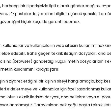
erhangi bir siparişinizle ilgili olarak göndereceğiniz e-po
ınız. E-postalarda yer alan bilgiler üçüncü şahıslar taraf
 güvenliğini hiçbir koşulda garanti edemez.
lanıcılar ve kullanıcıların web sitesini kullanımı hakkındak
lde edebilir. Bahsi geçen teknik iletişim dosyaları, ana 
yıcısına (browser) gönderdiği küçük metin dosyalarıdır. Tek
net'in kullanımını kolaylaştırır.
şinin ziyaret ettiğini, bir kişinin siteyi hangi amaçla, kaç ke
lgileri elde etmeye ve kullanıcılar için özel tasarlanmış kul
mcı olur. Teknik iletişim dosyası, ana bellekte veya e-po
n tasarlanmamıştır. Tarayıcıların pek çoğu başta teknik ile