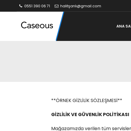
0551 390 06 71
halitşanlı@gmail.com
ANA SA
**ÖRNEK GİZLİLİK SÖZLEŞMESİ**
GİZLİLİK VE GÜVENLİK POLİTİKASI
Mağazamızda verilen tüm servisler v