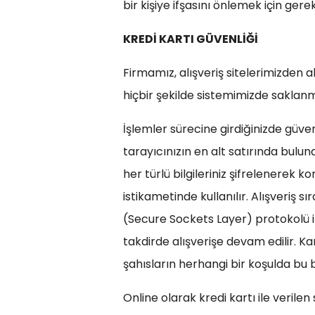
bir kişiye ifşasını önlemek için ger
KREDİ KARTI GÜVENLİĞİ
Firmamız, alışveriş sitelerimizden al
hiçbir şekilde sistemimizde sakla
İşlemler sürecine girdiğinizde güven
tarayıcınızın en alt satırında bulun
her türlü bilgileriniz şifrelenerek k
istikametinde kullanılır. Alışveriş sır
(Secure Sockets Layer) protokolü ile 
takdirde alışverişe devam edilir. K
şahısların herhangi bir koşulda bu b
Online olarak kredi kartı ile verilen