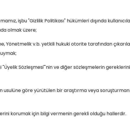
rmamız, işbu "Gizlilik Politikası" hükümleri dışında kullanıcıla
yıda olmak üzere;
önetmelik v.b. yetkili hukuki otorite tarafından çıkarıla
a uymak;
 "Üyelik Sözleşmesi"'nin ve diğer sözleşmelerin gereklerin
ından usulüne göre yürütülen bir araştırma veya soruşturma
lerini korumak için bilgi vermenin gerekli olduğu hallerdir.