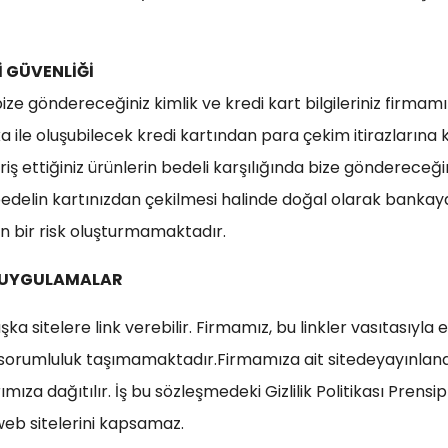
İ GÜVENLİĞİ
ize göndereceğiniz kimlik ve kredi kart bilgileriniz firmamı
ka ile oluşubilecek kredi kartından para çekim itirazlarına k
iş ettiğiniz ürünlerin bedeli karşılığında bize göndereceği
edelin kartınızdan çekilmesi halinde doğal olarak bankaya i
in bir risk oluşturmamaktadır.
E UYGULAMALAR
 sitelere link verebilir. Firmamız, bu linkler vasıtasıyla eri
ir sorumluluk taşımamaktadır.Firmamıza ait sitedeyayınlana
arımıza dağıtılır. İş bu sözleşmedeki Gizlilik Politikası Pren
 web sitelerini kapsamaz.