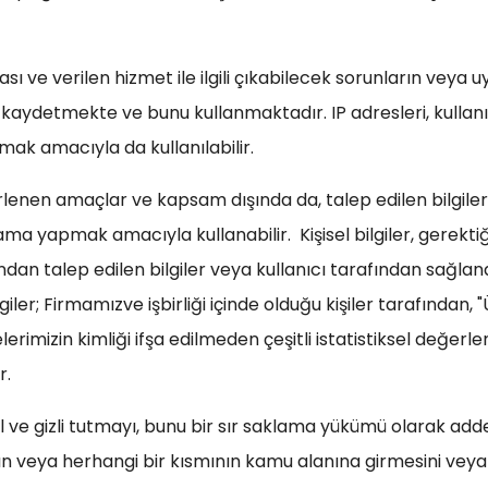
ası ve verilen hizmet ile ilgili çıkabilecek sorunların veya 
ni kaydetmekte ve bunu kullanmaktadır. IP adresleri, kullan
ak amacıyla da kullanılabilir.
rlenen amaçlar ve kapsam dışında da, talep edilen bilgileri 
ma yapmak amacıyla kullanabilir. Kişisel bilgiler, gerekt
fından talep edilen bilgiler veya kullanıcı tarafından sağl
lgiler; Firmamızve işbirliği içinde olduğu kişiler tarafından, 
rimizin kimliği ifşa edilmeden çeşitli istatistiksel değerl
r.
özel ve gizli tutmayı, bunu bir sır saklama yükümü olarak ad
nın veya herhangi bir kısmının kamu alanına girmesini veya