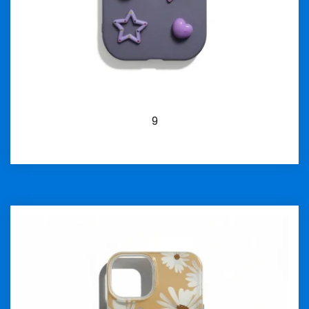
9
İncele