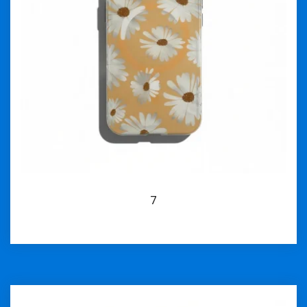
7
İncele