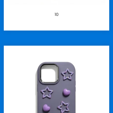
10
İncele