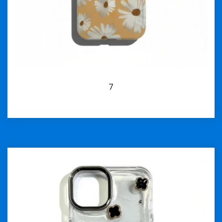
7
İncele