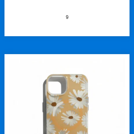
9
İncele