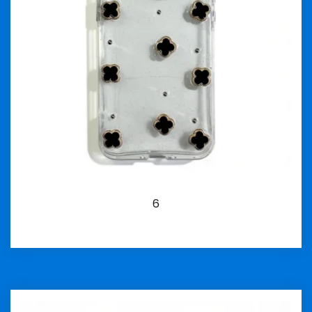
6
İncele