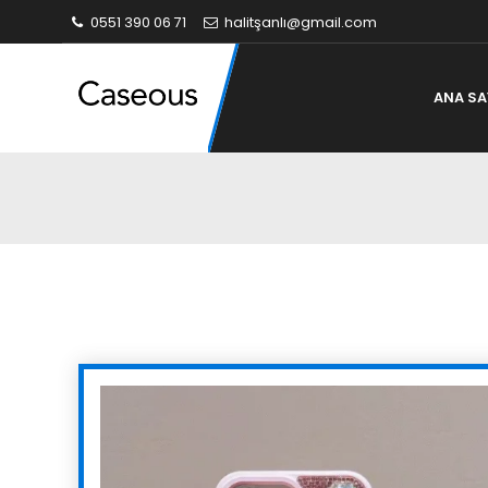
0551 390 06 71
halitşanlı@gmail.com
ANA SA