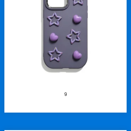
9
İncele