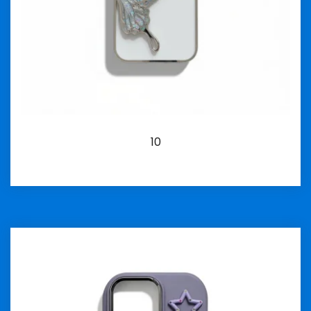
10
İncele