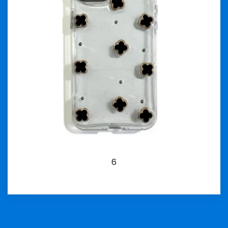
6
İncele