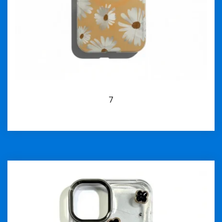
7
İncele