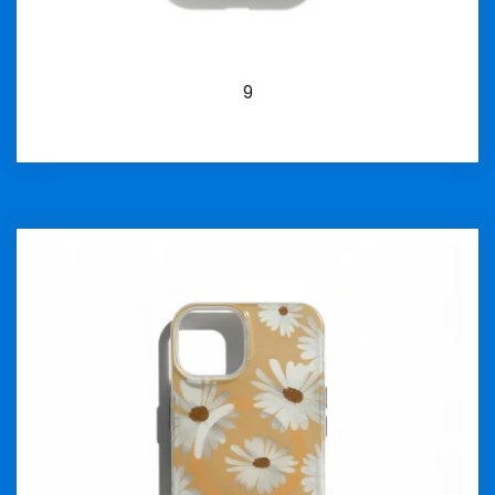
9
İncele