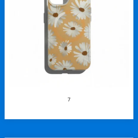
7
İncele