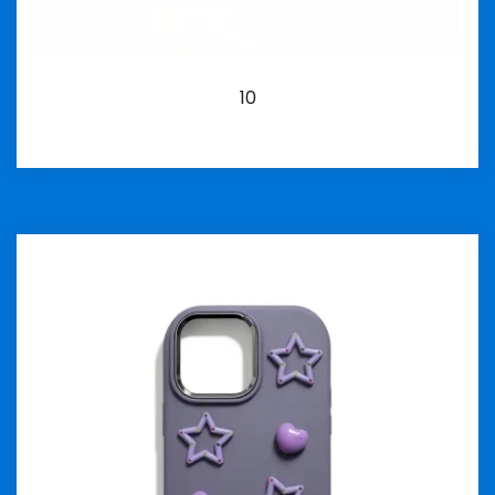
10
İncele