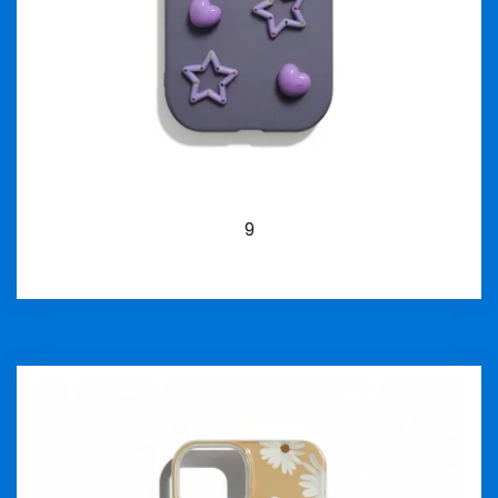
9
İncele