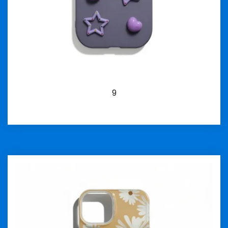
9
İncele