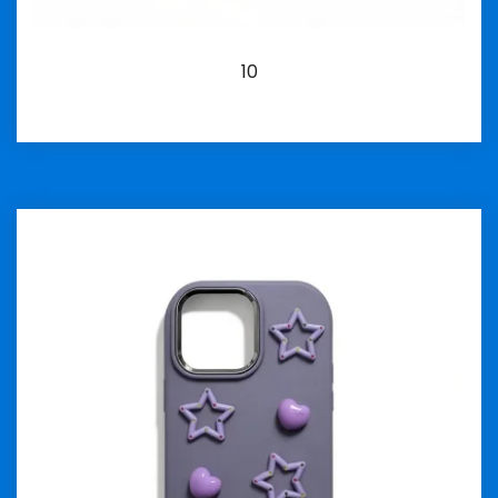
10
İncele