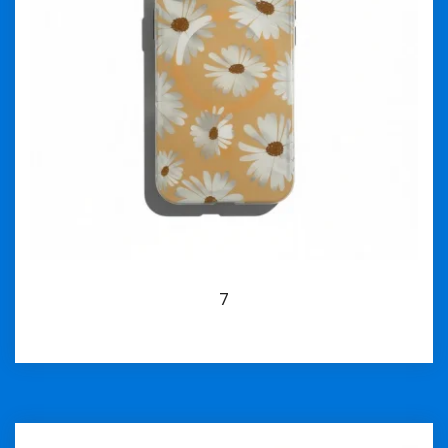
7
İncele