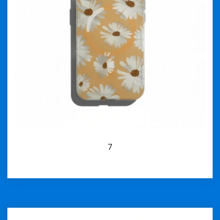
7
İncele