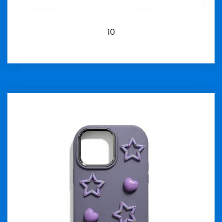
10
İncele