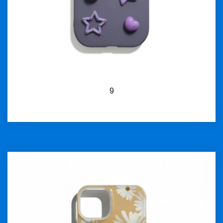
9
İncele