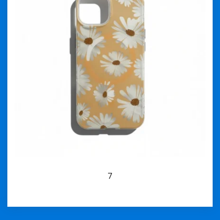
7
İncele