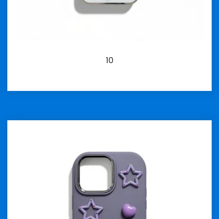
10
İncele