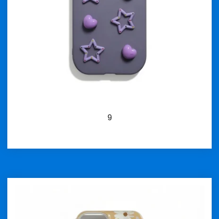
9
İncele