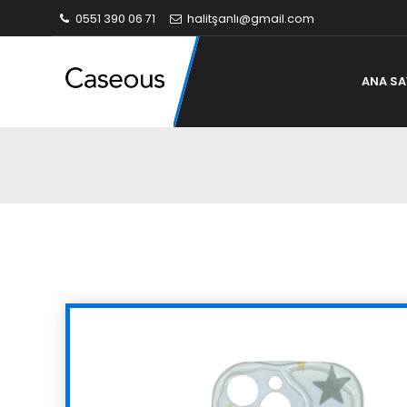
0551 390 06 71
halitşanlı@gmail.com
ANA SA