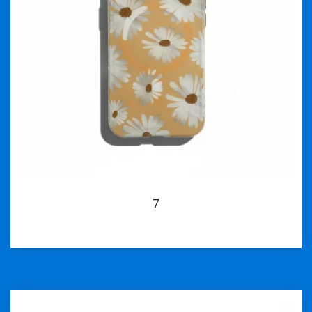
7
İncele