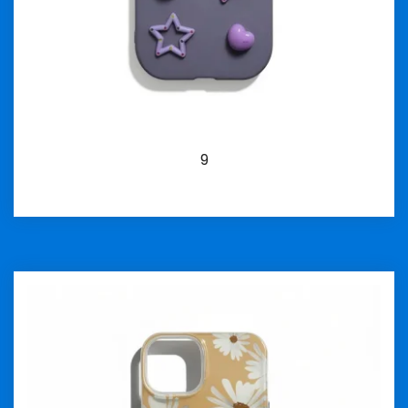
9
İncele