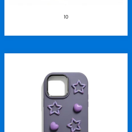
10
İncele