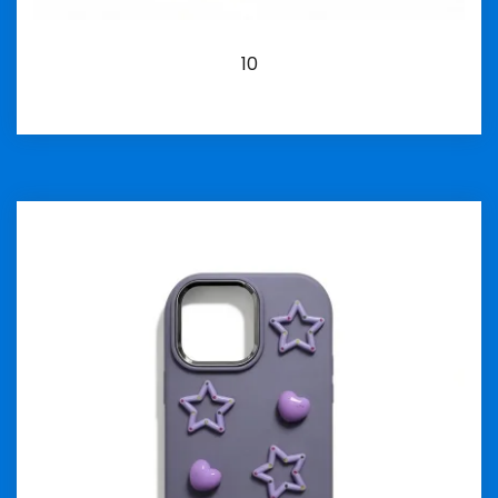
10
İncele