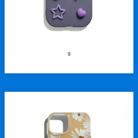
9
İncele