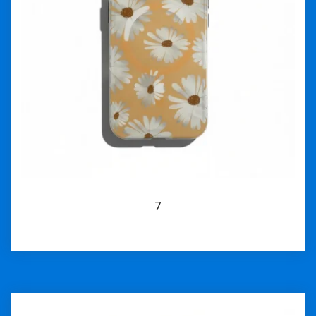
7
İncele