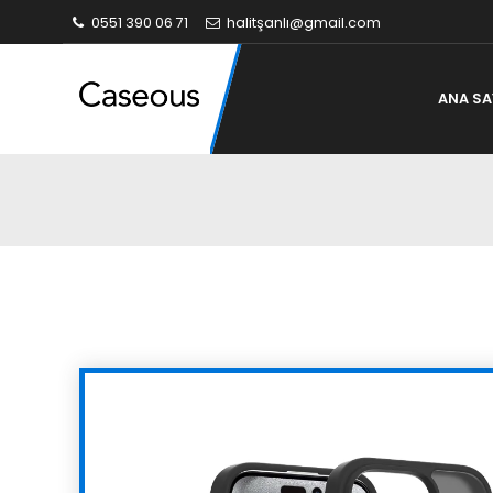
0551 390 06 71
halitşanlı@gmail.com
ANA SA