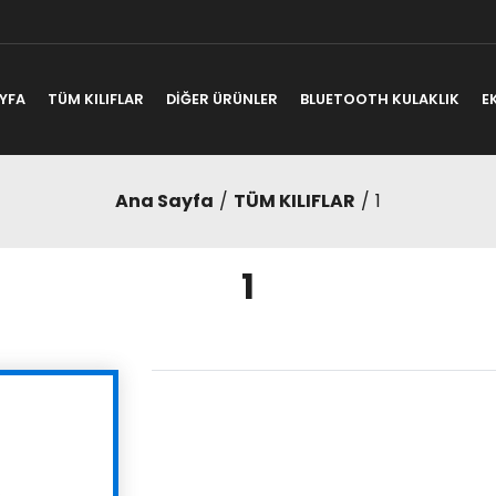
YFA
TÜM KILIFLAR
DİĞER ÜRÜNLER
BLUETOOTH KULAKLIK
E
Ana Sayfa
TÜM KILIFLAR
1
1