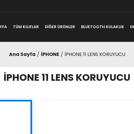
YFA
TÜM KILIFLAR
DİĞER ÜRÜNLER
BLUETOOTH KULAKLIK
E
Ana Sayfa
İPHONE
İPHONE 11 LENS KORUYUCU
İPHONE 11 LENS KORUYUCU