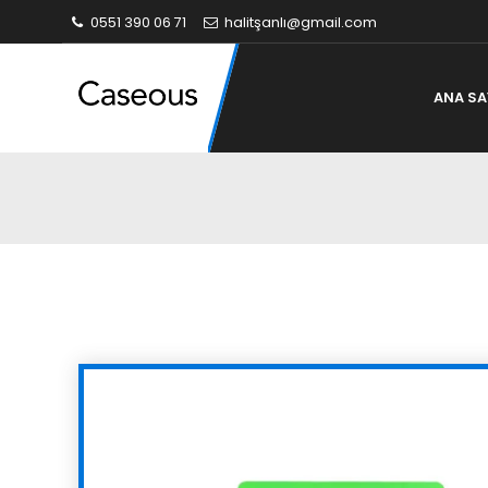
0551 390 06 71
halitşanlı@gmail.com
ANA SA