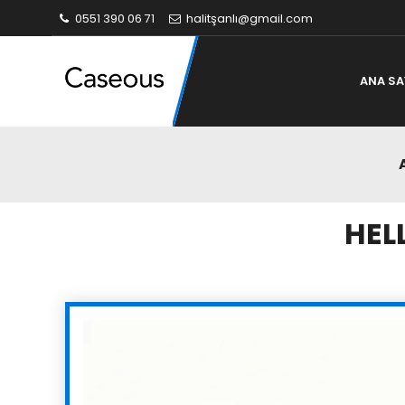
0551 390 06 71
halitşanlı@gmail.com
ANA SA
HEL