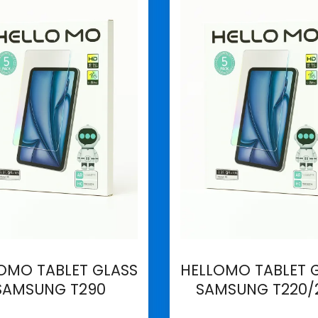
OMO TABLET GLASS
HELLOMO TABLET 
SAMSUNG T290
SAMSUNG T220/
İncele
İncele