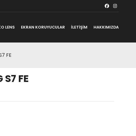
KO LENS
EKRAN KORUYUCULAR
İLETİŞİM
HAKKIMIZDA
S7 FE
 S7 FE