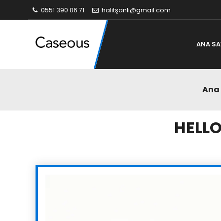
0551 390 06 71
halitşanlı@gmail.com
ANA SA
Ana
HELLO