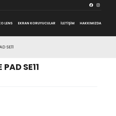
KO LENS
EKRAN KORUYUCULAR
İLETİŞİM
HAKKIMIZDA
D SE11
 PAD SE11