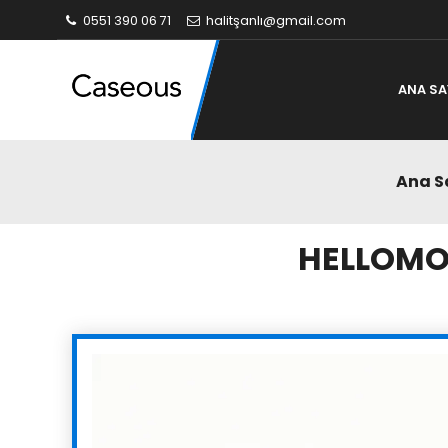
0551 390 06 71
halitşanlı@gmail.com
ANA SA
Ana S
HELLOMO 